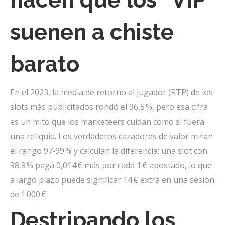
suenen a chiste
barato
En el 2023, la media de retorno al jugador (RTP) de los
slots más publicitados rondó el 96,5 %, pero esa cifra
es un mito que los marketeers cuidan como si fuera
una reliquia. Los verdaderos cazadores de valor miran
el rango 97‑99 % y calculan la diferencia: una slot con
98,9 % paga 0,014 € más por cada 1 € apostado, lo que
a largo plazo puede significar 14 € extra en una sesión
de 1 000 €.
Destripando los