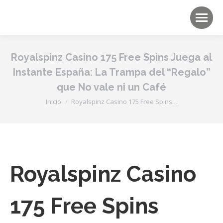
Royalspinz Casino 175 Free Spins Juega al
Instante España: La Trampa del “Regalo”
que No vale ni un Café
Estás aquí:
Inicio
Royalspinz Casino 175 Free Spins…
Royalspinz Casino
175 Free Spins