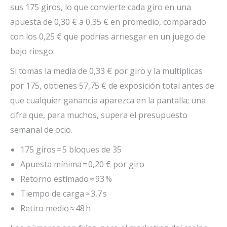
sus 175 giros, lo que convierte cada giro en una
apuesta de 0,30 € a 0,35 € en promedio, comparado
con los 0,25 € que podrías arriesgar en un juego de
bajo riesgo.
Si tomas la media de 0,33 € por giro y la multiplicas
por 175, obtienes 57,75 € de exposición total antes de
que cualquier ganancia aparezca en la pantalla; una
cifra que, para muchos, supera el presupuesto
semanal de ocio.
175 giros = 5 bloques de 35
Apuesta mínima = 0,20 € por giro
Retorno estimado ≈ 93 %
Tiempo de carga ≈ 3,7 s
Retiro medio ≈ 48 h