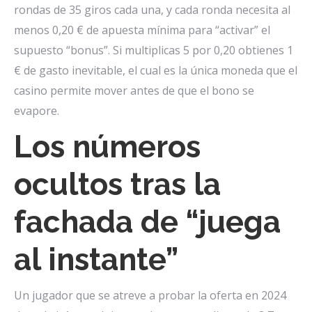
rondas de 35 giros cada una, y cada ronda necesita al
menos 0,20 € de apuesta mínima para “activar” el
supuesto “bonus”. Si multiplicas 5 por 0,20 obtienes 1
€ de gasto inevitable, el cual es la única moneda que el
casino permite mover antes de que el bono se
evapore.
Los números
ocultos tras la
fachada de “juega
al instante”
Un jugador que se atreve a probar la oferta en 2024