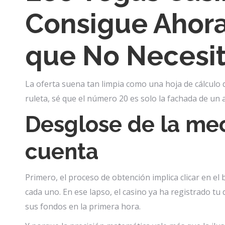
Consigue Ahora
que No Necesi
La oferta suena tan limpia como una hoja de cálculo de
ruleta, sé que el número 20 es solo la fachada de un 
Desglose de la mec
cuenta
Primero, el proceso de obtención implica clicar en e
cada uno. En ese lapso, el casino ya ha registrado tu
sus fondos en la primera hora.