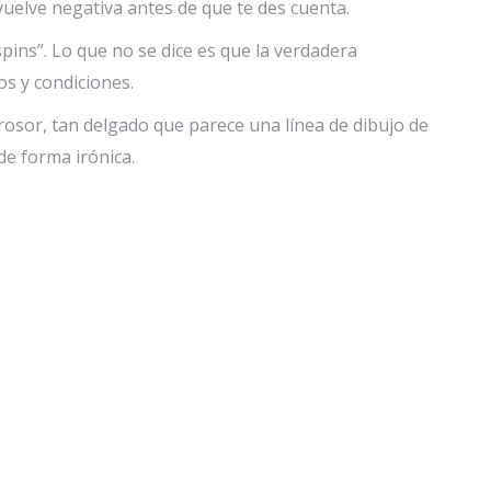
e vuelve negativa antes de que te des cuenta.
pins”. Lo que no se dice es que la verdadera
os y condiciones.
 grosor, tan delgado que parece una línea de dibujo de
de forma irónica.