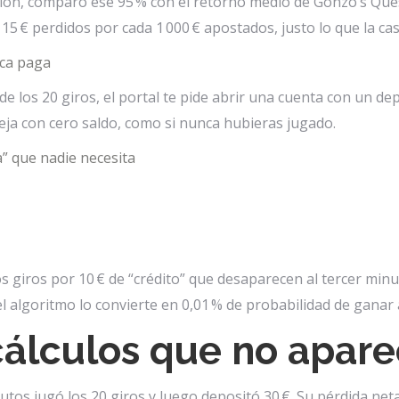
usión, comparo ese 95 % con el retorno medio de Gonzo’s Qu
 15 € perdidos por cada 1 000 € apostados, justo lo que la ca
nca paga
 los 20 giros, el portal te pide abrir una cuenta con un depó
eja con cero saldo, como si nunca hubieras jugado.
a” que nadie necesita
s giros por 10 € de “crédito” que desaparecen al tercer minu
l algoritmo lo convierte en 0,01 % de probabilidad de ganar
cálculos que no apare
utos jugó los 20 giros y luego depositó 30 €. Su pérdida net