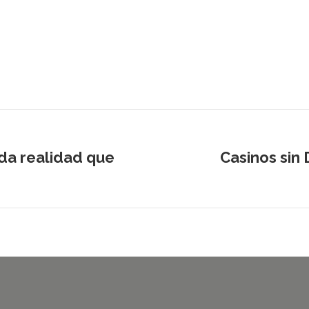
uda realidad que
Casinos sin 
Publicación
siguiente: