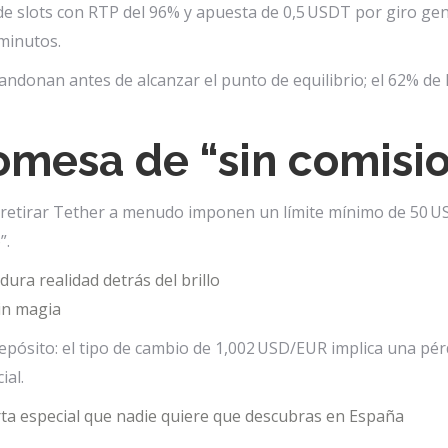
de slots con RTP del 96% y apuesta de 0,5 USDT por giro ge
 minutos.
andonan antes de alcanzar el punto de equilibrio; el 62% de 
romesa de “sin comisi
 retirar Tether a menudo imponen un límite mínimo de 50 US
”.
ura realidad detrás del brillo
sin magia
epósito: el tipo de cambio de 1,002 USD/EUR implica una pérd
ial.
rta especial que nadie quiere que descubras en España