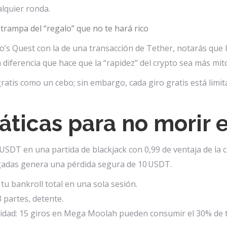
alquier ronda.
a trampa del “regalo” que no te hará rico
o’s Quest con la de una transacción de Tether, notarás que 
diferencia que hace que la “rapidez” del crypto sea más mito
gratis como un cebo; sin embargo, cada giro gratis está limi
ticas para no morir e
USDT en una partida de blackjack con 0,99 de ventaja de la c
ugadas genera una pérdida segura de 10 USDT.
tu bankroll total en una sola sesión.
3 partes, detente.
tilidad: 15 giros en Mega Moolah pueden consumir el 30% de 