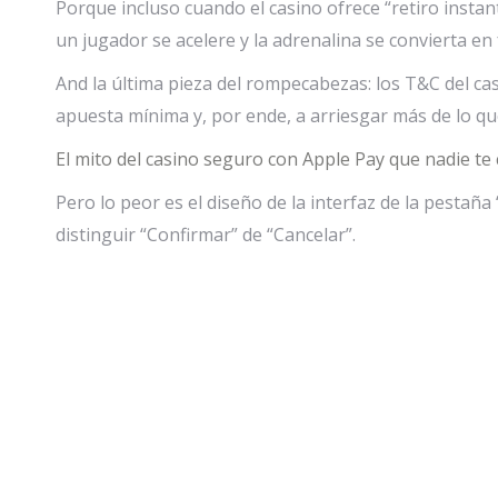
Porque incluso cuando el casino ofrece “retiro insta
un jugador se acelere y la adrenalina se convierta en 
And la última pieza del rompecabezas: los T&C del cas
apuesta mínima y, por ende, a arriesgar más de lo q
El mito del casino seguro con Apple Pay que nadie te
Pero lo peor es el diseño de la interfaz de la pestañ
distinguir “Confirmar” de “Cancelar”.