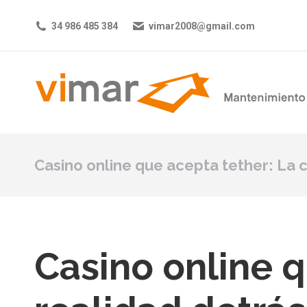
34 986 485 384
vimar2008@gmail.com
Casino online que acepta tether: La 
Casino online q