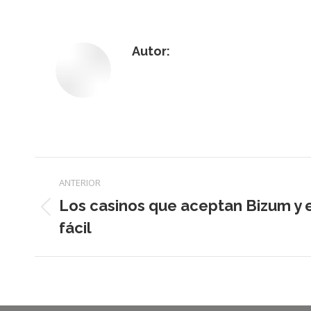
Autor:
Navegación
ANTERIOR
entre
Los casinos que aceptan Bizum y e
Publicación
fácil
anterior:
publicaciones