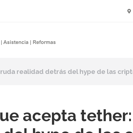
cruda realidad detrás del hype de las cr
ue acepta tether: