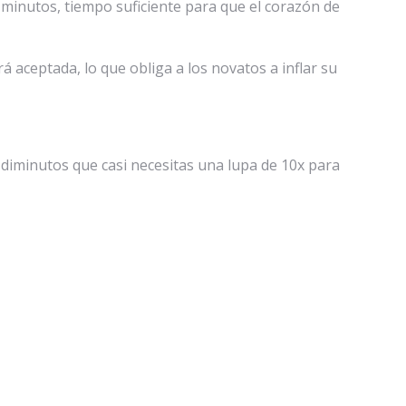
 minutos, tiempo suficiente para que el corazón de
 aceptada, lo que obliga a los novatos a inflar su
n diminutos que casi necesitas una lupa de 10x para