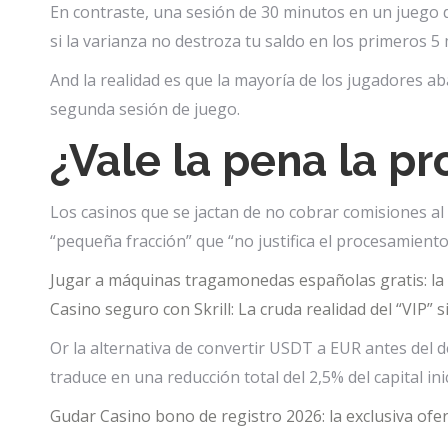
En contraste, una sesión de 30 minutos en un juego 
si la varianza no destroza tu saldo en los primeros 5
And la realidad es que la mayoría de los jugadores ab
segunda sesión de juego.
¿Vale la pena la p
Los casinos que se jactan de no cobrar comisiones al
“pequeña fracción” que “no justifica el procesamiento
Jugar a máquinas tragamonedas españolas gratis: la d
Casino seguro con Skrill: La cruda realidad del “VIP” 
Or la alternativa de convertir USDT a EUR antes del d
traduce en una reducción total del 2,5% del capital inic
Gudar Casino bono de registro 2026: la exclusiva ofe