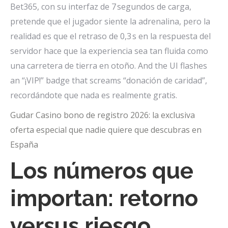
Bet365, con su interfaz de 7 segundos de carga,
pretende que el jugador siente la adrenalina, pero la
realidad es que el retraso de 0,3 s en la respuesta del
servidor hace que la experiencia sea tan fluida como
una carretera de tierra en otoño. And the UI flashes
an “¡VIP!” badge that screams “donación de caridad”,
recordándote que nada es realmente gratis.
Gudar Casino bono de registro 2026: la exclusiva
oferta especial que nadie quiere que descubras en
España
Los números que
importan: retorno
versus riesgo