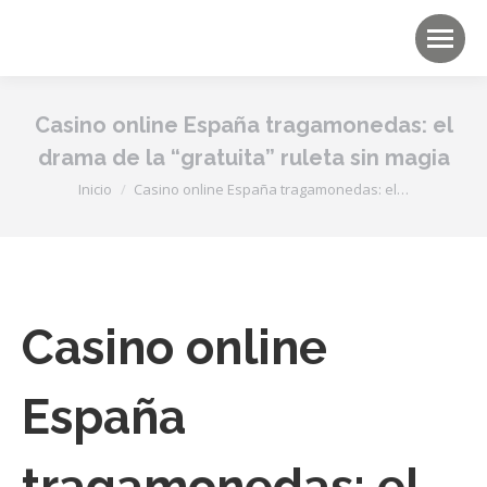
Casino online España tragamonedas: el
drama de la “gratuita” ruleta sin magia
Estás aquí:
Inicio
Casino online España tragamonedas: el…
Casino online
España
tragamonedas: el