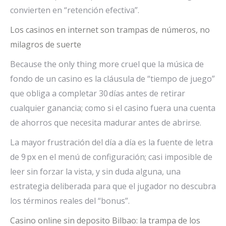
convierten en “retención efectiva”.
Los casinos en internet son trampas de números, no
milagros de suerte
Because the only thing more cruel que la música de
fondo de un casino es la cláusula de “tiempo de juego”
que obliga a completar 30 días antes de retirar
cualquier ganancia; como si el casino fuera una cuenta
de ahorros que necesita madurar antes de abrirse.
La mayor frustración del día a día es la fuente de letra
de 9 px en el menú de configuración; casi imposible de
leer sin forzar la vista, y sin duda alguna, una
estrategia deliberada para que el jugador no descubra
los términos reales del “bonus”.
Casino online sin deposito Bilbao: la trampa de los