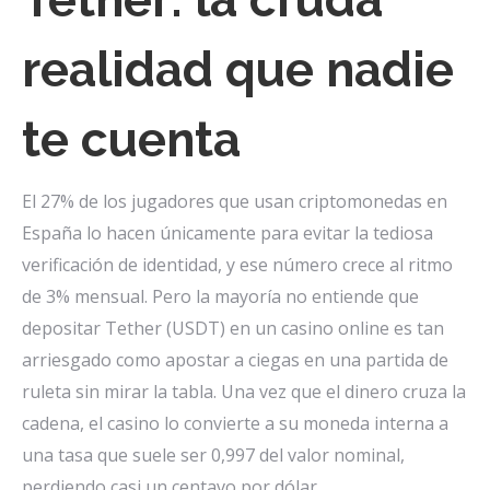
realidad que nadie
te cuenta
El 27% de los jugadores que usan criptomonedas en
España lo hacen únicamente para evitar la tediosa
verificación de identidad, y ese número crece al ritmo
de 3% mensual. Pero la mayoría no entiende que
depositar Tether (USDT) en un casino online es tan
arriesgado como apostar a ciegas en una partida de
ruleta sin mirar la tabla. Una vez que el dinero cruza la
cadena, el casino lo convierte a su moneda interna a
una tasa que suele ser 0,997 del valor nominal,
perdiendo casi un centavo por dólar.