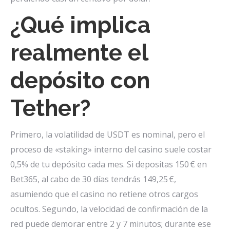
¿Qué implica
realmente el
depósito con
Tether?
Primero, la volatilidad de USDT es nominal, pero el
proceso de «staking» interno del casino suele costar
0,5% de tu depósito cada mes. Si depositas 150 € en
Bet365, al cabo de 30 días tendrás 149,25 €,
asumiendo que el casino no retiene otros cargos
ocultos. Segundo, la velocidad de confirmación de la
red puede demorar entre 2 y 7 minutos; durante ese