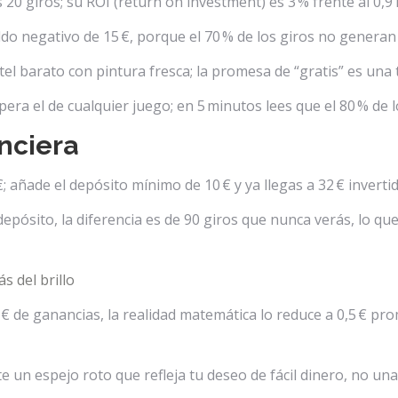
20 giros; su ROI (return on investment) es 3 % frente al 0,9
do negativo de 15 €, porque el 70 % de los giros no generan
tel barato con pintura fresca; la promesa de “gratis” es un
ra el de cualquier juego; en 5 minutos lees que el 80 % de lo
nciera
 €; añade el depósito mínimo de 10 € y ya llegas a 32 € invert
depósito, la diferencia es de 90 giros que nunca verás, lo 
s del brillo
€ de ganancias, la realidad matemática lo reduce a 0,5 € prom
te un espejo roto que refleja tu deseo de fácil dinero, no u