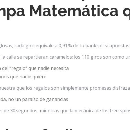
ampa Matemática 
as, cada giro equivale a 0,91 % de tu bankroll si apuestas 10
en la calle se repartieran caramelos; los 110 giros son como 
del “regalo” que nadie necesita
bonos que nadie quiere
 muestra que los regalos son simplemente promesas disfraz
ida, no un paraíso de ganancias
 de 30 segundos, mientras que la mecánica de los free spin