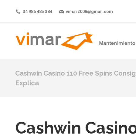
34 986 485 384
vimar2008@gmail.com
Cashwin Casino 110 Free Spins Cons
Explica
Cashwin Casino