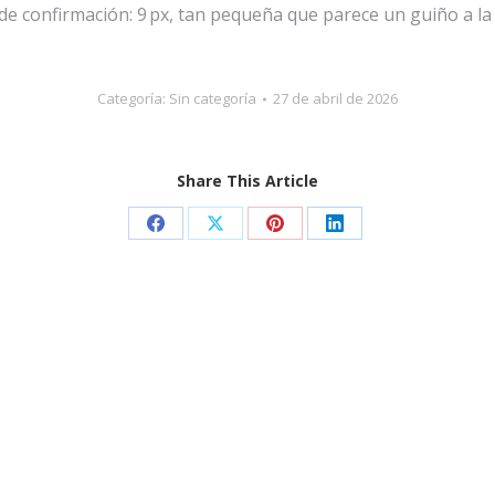
 de confirmación: 9 px, tan pequeña que parece un guiño a la
Categoría: Sin categoría
27 de abril de 2026
Share This Article
Share
Share
Share
Share
on
on
on
on
Facebook
X
Pinterest
LinkedIn