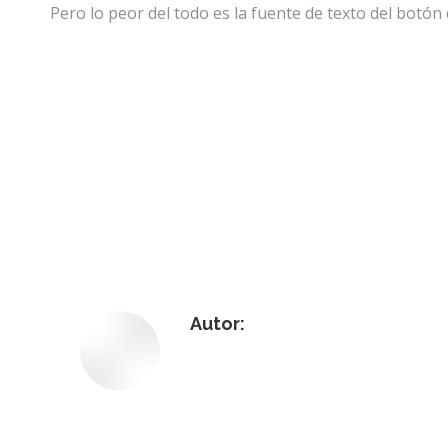
Pero lo peor del todo es la fuente de texto del botón
Autor: