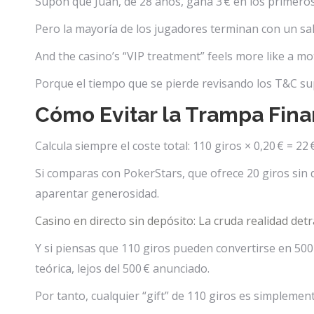
Supón que Juan, de 28 años, gana 3 € en los primeros 
Pero la mayoría de los jugadores terminan con un sal
And the casino’s “VIP treatment” feels more like a mo
Porque el tiempo que se pierde revisando los T&C supe
Cómo Evitar la Trampa Fina
Calcula siempre el coste total: 110 giros × 0,20 € = 22
Si comparas con PokerStars, que ofrece 20 giros sin 
aparentar generosidad.
Casino en directo sin depósito: La cruda realidad detrá
Y si piensas que 110 giros pueden convertirse en 500 
teórica, lejos del 500 € anunciado.
Por tanto, cualquier “gift” de 110 giros es simplemen